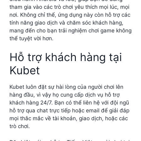
tham gia vào các trò chơi yêu thích mọi lúc, mọi
nơi. Không chỉ thế, ứng dụng này còn hỗ trợ các
tính năng giao dịch và chăm sóc khách hàng,
mang đến cho bạn trải nghiệm chơi game không
thể tuyệt vời hơn.
Hỗ trợ khách hàng tại
Kubet
Kubet luôn đặt sự hài lòng của người chơi lên
hàng đầu, vì vậy họ cung cấp dịch vụ hỗ trợ
khách hàng 24/7. Bạn có thể liên hệ với đội ngũ
hỗ trợ qua chat trực tiếp hoặc email để giải đáp
mọi thắc mắc về tài khoản, giao dịch, hoặc các
trò chơi.