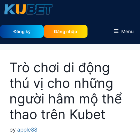
Skip
to
content
Menu
Đăng ký
Đăng nhập
Trò chơi di động
thú vị cho những
người hâm mộ thể
thao trên Kubet
by
apple88