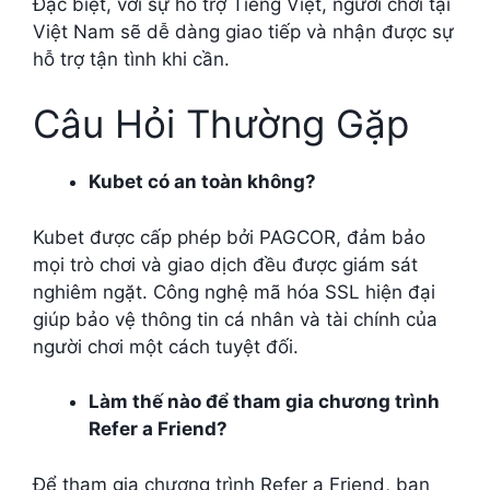
Đặc biệt, với sự hỗ trợ Tiếng Việt, người chơi tại
Việt Nam sẽ dễ dàng giao tiếp và nhận được sự
hỗ trợ tận tình khi cần.
Câu Hỏi Thường Gặp
Kubet có an toàn không?
Kubet được cấp phép bởi PAGCOR, đảm bảo
mọi trò chơi và giao dịch đều được giám sát
nghiêm ngặt. Công nghệ mã hóa SSL hiện đại
giúp bảo vệ thông tin cá nhân và tài chính của
người chơi một cách tuyệt đối.
Làm thế nào để tham gia chương trình
Refer a Friend?
Để tham gia chương trình Refer a Friend, bạn