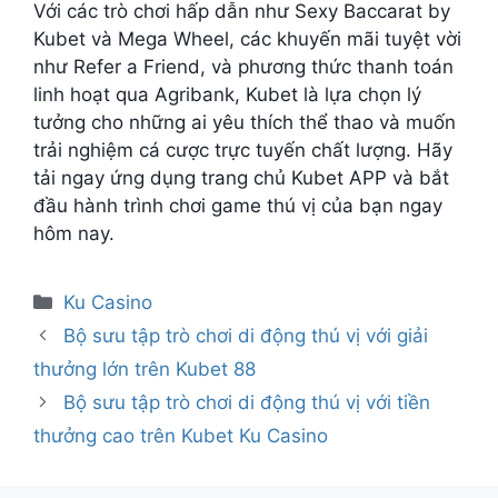
Với các trò chơi hấp dẫn như Sexy Baccarat by
Kubet và Mega Wheel, các khuyến mãi tuyệt vời
như Refer a Friend, và phương thức thanh toán
linh hoạt qua Agribank, Kubet là lựa chọn lý
tưởng cho những ai yêu thích thể thao và muốn
trải nghiệm cá cược trực tuyến chất lượng. Hãy
tải ngay ứng dụng trang chủ Kubet APP và bắt
đầu hành trình chơi game thú vị của bạn ngay
hôm nay.
Categories
Ku Casino
Bộ sưu tập trò chơi di động thú vị với giải
thưởng lớn trên Kubet 88
Bộ sưu tập trò chơi di động thú vị với tiền
thưởng cao trên Kubet Ku Casino