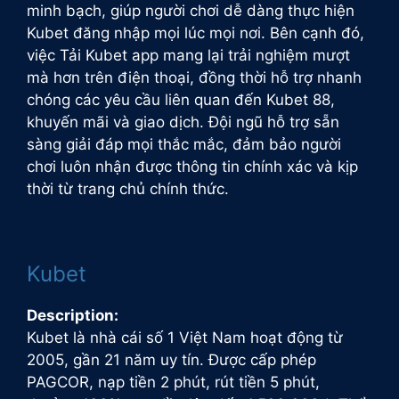
minh bạch, giúp người chơi dễ dàng thực hiện
Kubet đăng nhập mọi lúc mọi nơi. Bên cạnh đó,
việc Tải Kubet app mang lại trải nghiệm mượt
mà hơn trên điện thoại, đồng thời hỗ trợ nhanh
chóng các yêu cầu liên quan đến Kubet 88,
khuyến mãi và giao dịch. Đội ngũ hỗ trợ sẵn
sàng giải đáp mọi thắc mắc, đảm bảo người
chơi luôn nhận được thông tin chính xác và kịp
thời từ trang chủ chính thức.
Kubet
Description:
Kubet là nhà cái số 1 Việt Nam hoạt động từ
2005, gần 21 năm uy tín. Được cấp phép
PAGCOR, nạp tiền 2 phút, rút tiền 5 phút,