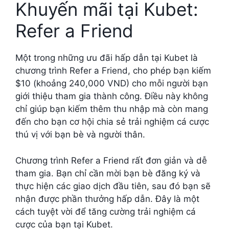
Khuyến mãi tại Kubet:
Refer a Friend
Một trong những ưu đãi hấp dẫn tại Kubet là
chương trình Refer a Friend, cho phép bạn kiếm
$10 (khoảng 240,000 VND) cho mỗi người bạn
giới thiệu tham gia thành công. Điều này không
chỉ giúp bạn kiếm thêm thu nhập mà còn mang
đến cho bạn cơ hội chia sẻ trải nghiệm cá cược
thú vị với bạn bè và người thân.
Chương trình Refer a Friend rất đơn giản và dễ
tham gia. Bạn chỉ cần mời bạn bè đăng ký và
thực hiện các giao dịch đầu tiên, sau đó bạn sẽ
nhận được phần thưởng hấp dẫn. Đây là một
cách tuyệt vời để tăng cường trải nghiệm cá
cược của bạn tại Kubet.