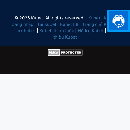
© 2026 Kubet. All rights reserved. |
Kubet
|
Kubet
đăng nhập
|
Tải Kubet
|
Kubet 88
|
Trang chủ Kubet
|
Link Kubet
|
Kubet chính thức
|
Hỗ trợ Kubet
|
Giới
thiệu Kubet