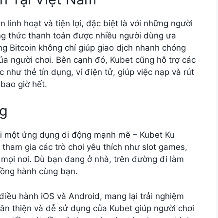
linh hoạt và tiện lợi, đặc biệt là với những người
ng thức thanh toán được nhiều người dùng ưa
ng Bitcoin không chỉ giúp giao dịch nhanh chóng
của người chơi. Bên cạnh đó, Kubet cũng hỗ trợ các
như thẻ tín dụng, ví điện tử, giúp việc nạp và rút
bao giờ hết.
ng
i một ứng dụng di động mạnh mẽ – Kubet Ku
tham gia các trò chơi yêu thích như slot games,
c, mọi nơi. Dù bạn đang ở nhà, trên đường đi làm
đồng hành cùng bạn.
iều hành iOS và Android, mang lại trải nghiệm
ân thiện và dễ sử dụng của Kubet giúp người chơi