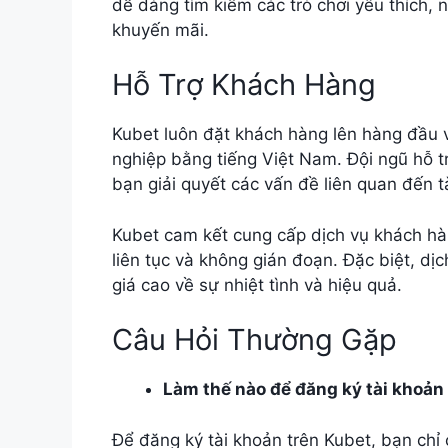
dễ dàng tìm kiếm các trò chơi yêu thích, n
khuyến mãi.
Hỗ Trợ Khách Hàng
Kubet luôn đặt khách hàng lên hàng đầu 
nghiệp bằng tiếng Việt Nam. Đội ngũ hỗ t
bạn giải quyết các vấn đề liên quan đến t
Kubet cam kết cung cấp dịch vụ khách hà
liên tục và không gián đoạn. Đặc biệt, d
giá cao về sự nhiệt tình và hiệu quả.
Câu Hỏi Thường Gặp
Làm thế nào để đăng ký tài khoản
Để đăng ký tài khoản trên Kubet, bạn chỉ