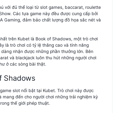
 với đủ thể loại từ slot games, baccarat, roulette
e Show. Các tựa game này đều được cung cấp bởi
SA Gaming, đảm bảo chất lượng đồ họa sắc nét và
nhất trên Kubet là Book of Shadows, một trò chơi
y là trò chơi có tỷ lệ thắng cao và tính năng
ễ dàng nhận được những phần thưởng lớn. Bên
carat và blackjack luôn thu hút những người chơi
hư ở các sòng bài thật.
of Shadows
ame slot nổi bật tại Kubet. Trò chơi này được
 và mang đến cho người chơi những trải nghiệm kỳ
rong thế giới phép thuật.