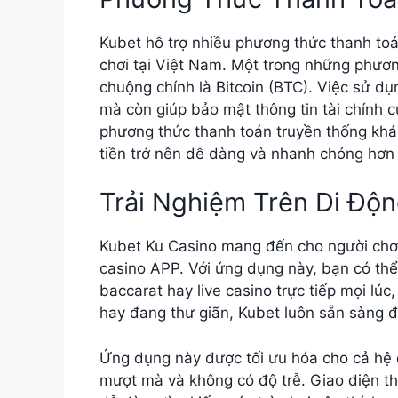
Kubet hỗ trợ nhiều phương thức thanh toán 
chơi tại Việt Nam. Một trong những phươ
chuộng chính là Bitcoin (BTC). Việc sử dụ
mà còn giúp bảo mật thông tin tài chính 
phương thức thanh toán truyền thống khác 
tiền trở nên dễ dàng và nhanh chóng hơn 
Trải Nghiệm Trên Di Độ
Kubet Ku Casino mang đến cho người chơ
casino APP. Với ứng dụng này, bạn có thể 
baccarat hay live casino trực tiếp mọi lú
hay đang thư giãn, Kubet luôn sẵn sàng 
Ứng dụng này được tối ưu hóa cho cả hệ đ
mượt mà và không có độ trễ. Giao diện th