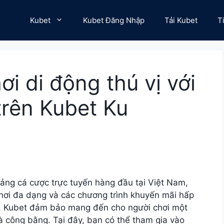
Kubet
Kubet Đăng Nhập
Tải Kubet
T
ơi di động thú vị với
trên Kubet Ku
ảng cá cược trực tuyến hàng đầu tại Việt Nam,
chơi đa dạng và các chương trình khuyến mãi hấp
, Kubet đảm bảo mang đến cho người chơi một
 công bằng. Tại đây, bạn có thể tham gia vào