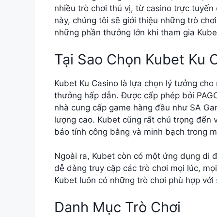
nhiều trò chơi thú vị, từ casino trực tuyến
này, chúng tôi sẽ giới thiệu những trò ch
những phần thưởng lớn khi tham gia Kube
Tại Sao Chọn Kubet Ku 
Kubet Ku Casino là lựa chọn lý tưởng cho
thưởng hấp dẫn. Được cấp phép bởi PAGCO
nhà cung cấp game hàng đầu như SA Gam
lượng cao. Kubet cũng rất chú trọng đến 
bảo tính công bằng và minh bạch trong mọ
Ngoài ra, Kubet còn có một ứng dụng di độ
dễ dàng truy cập các trò chơi mọi lúc, mọi
Kubet luôn có những trò chơi phù hợp với 
Danh Mục Trò Chơi