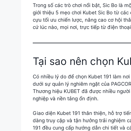
Trong số các trò chơi nổi bật, Sic Bo là m
giới thiệu 5 mẹo chơi Kubet Sic Bo từ các
cựu tối ưu chiến lược, nâng cao cơ hội th
cứ lúc nào, mọi nơi, trực tiếp từ điện tho
Tại sao nên chọn Ku
Có nhiều lý do để chọn Kubet 191 làm nơi g
dưới sự quản lý nghiêm ngặt của PAGCOR
Thương hiệu KUBET đã được nhiều người 
nghiệp và nền tảng ổn định.
Giao diện Kubet 191 thân thiện, hỗ trợ ti
dàng truy cập và tận hưởng trải nghiệm c
191 đều cung cấp hướng dẫn chi tiết và c