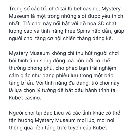
Trong số các trò chơi tại Kubet casino, Mystery
Museum là một trong những slot được yêu thích
nhất. Trò chơi này nổi bật với đồ họa 3D chất
lượng cao và tính năng Free Spins hấp dẫn, giúp
người chơi tăng cơ hội chiến thắng đáng kể.
Mystery Museum không chỉ thu hút người chơi
bởi hình ảnh sống động mà còn bởi cơ chế
thưởng phong phú, cho phép bạn trải nghiệm
cảm giác như đang phiêu lưu trong một bảo
tàng bí ẩn. Với tính năng đa dạng, trò chơi này
là lựa chọn lý tưởng để bắt đầu hành trình tại
Kubet casino.
Người chơi tại Bạc Liêu và các tỉnh khác có thể
tận hưởng Mystery Museum mọi lúc, mọi nơi
thông qua nền tảng trực tuyến của Kubet