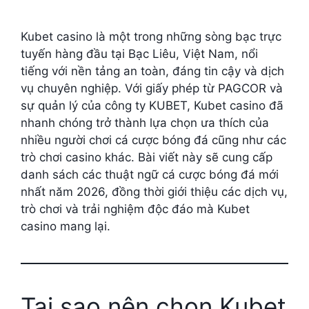
Kubet casino là một trong những sòng bạc trực
tuyến hàng đầu tại Bạc Liêu, Việt Nam, nổi
tiếng với nền tảng an toàn, đáng tin cậy và dịch
vụ chuyên nghiệp. Với giấy phép từ PAGCOR và
sự quản lý của công ty KUBET, Kubet casino đã
nhanh chóng trở thành lựa chọn ưa thích của
nhiều người chơi cá cược bóng đá cũng như các
trò chơi casino khác. Bài viết này sẽ cung cấp
danh sách các thuật ngữ cá cược bóng đá mới
nhất năm 2026, đồng thời giới thiệu các dịch vụ,
trò chơi và trải nghiệm độc đáo mà Kubet
casino mang lại.
Tại sao nên chọn Kubet