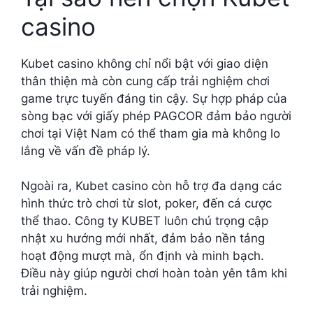
casino
Kubet casino không chỉ nổi bật với giao diện
thân thiện mà còn cung cấp trải nghiệm chơi
game trực tuyến đáng tin cậy. Sự hợp pháp của
sòng bạc với giấy phép PAGCOR đảm bảo người
chơi tại Việt Nam có thể tham gia mà không lo
lắng về vấn đề pháp lý.
Ngoài ra, Kubet casino còn hỗ trợ đa dạng các
hình thức trò chơi từ slot, poker, đến cá cược
thể thao. Công ty KUBET luôn chú trọng cập
nhật xu hướng mới nhất, đảm bảo nền tảng
hoạt động mượt mà, ổn định và minh bạch.
Điều này giúp người chơi hoàn toàn yên tâm khi
trải nghiệm.