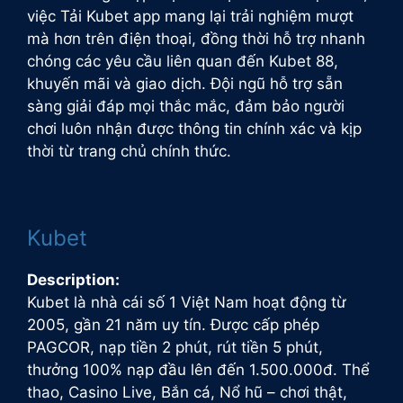
việc Tải Kubet app mang lại trải nghiệm mượt
mà hơn trên điện thoại, đồng thời hỗ trợ nhanh
chóng các yêu cầu liên quan đến Kubet 88,
khuyến mãi và giao dịch. Đội ngũ hỗ trợ sẵn
sàng giải đáp mọi thắc mắc, đảm bảo người
chơi luôn nhận được thông tin chính xác và kịp
thời từ trang chủ chính thức.
Kubet
Description:
Kubet là nhà cái số 1 Việt Nam hoạt động từ
2005, gần 21 năm uy tín. Được cấp phép
PAGCOR, nạp tiền 2 phút, rút tiền 5 phút,
thưởng 100% nạp đầu lên đến 1.500.000đ. Thể
thao, Casino Live, Bắn cá, Nổ hũ – chơi thật,