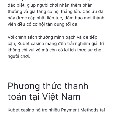
đặc biệt, giúp người chơi nhận thêm phần
thưởng và gia tăng cơ hội thắng lớn. Các ưu đãi
này được cập nhật liên tục, đảm bảo mọi thành
viên đều có cơ hội tận dụng tối đa.
Với chính sách thưởng minh bạch và dễ tiếp
cận, Kubet casino mang đến trải nghiệm giải trí
không chỉ vui vẻ mà còn có lợi ích thực sự cho
người chơi.
Phương thức thanh
toán tại Việt Nam
Kubet casino hỗ trợ nhiều Payment Methods tại