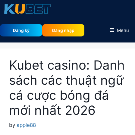
Skip
to
content
Menu
Đăng ký
Đăng nhập
Kubet casino: Danh
sách các thuật ngữ
cá cược bóng đá
mới nhất 2026
by
apple88