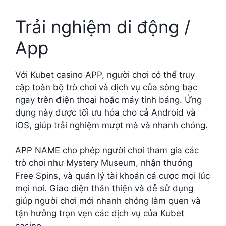
Trải nghiệm di động /
App
Với Kubet casino APP, người chơi có thể truy
cập toàn bộ trò chơi và dịch vụ của sòng bạc
ngay trên điện thoại hoặc máy tính bảng. Ứng
dụng này được tối ưu hóa cho cả Android và
iOS, giúp trải nghiệm mượt mà và nhanh chóng.
APP NAME cho phép người chơi tham gia các
trò chơi như Mystery Museum, nhận thưởng
Free Spins, và quản lý tài khoản cá cược mọi lúc
mọi nơi. Giao diện thân thiện và dễ sử dụng
giúp người chơi mới nhanh chóng làm quen và
tận hưởng trọn vẹn các dịch vụ của Kubet