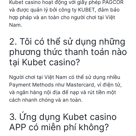
Kubet casino hoạt động với giấy phép PAGCOR
và được quản lý bởi công ty KUBET, đảm bảo
hợp pháp và an toàn cho người chơi tại Việt
Nam.
2. Tôi có thể sử dụng những
phương thức thanh toán nào
tại Kubet casino?
Người chơi tại Việt Nam có thể sử dụng nhiều
Payment Methods như Mastercard, ví điện tử,
và ngân hàng nội địa để nạp và rút tiền một
cách nhanh chóng và an toàn.
3. Ứng dụng Kubet casino
APP có miễn phí không?