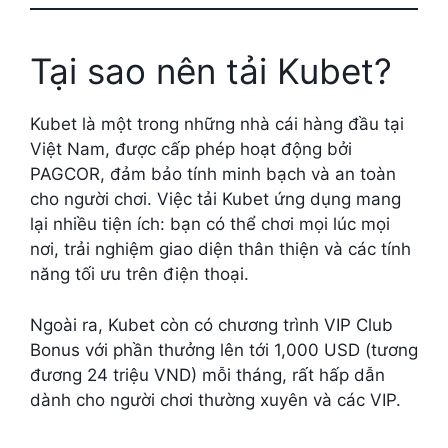
Tại sao nên tải Kubet?
Kubet là một trong những nhà cái hàng đầu tại
Việt Nam, được cấp phép hoạt động bởi
PAGCOR, đảm bảo tính minh bạch và an toàn
cho người chơi. Việc tải Kubet ứng dụng mang
lại nhiều tiện ích: bạn có thể chơi mọi lúc mọi
nơi, trải nghiệm giao diện thân thiện và các tính
năng tối ưu trên điện thoại.
Ngoài ra, Kubet còn có chương trình VIP Club
Bonus với phần thưởng lên tới 1,000 USD (tương
đương 24 triệu VND) mỗi tháng, rất hấp dẫn
dành cho người chơi thường xuyên và các VIP.