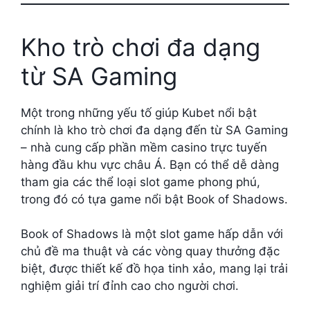
Kho trò chơi đa dạng
từ SA Gaming
Một trong những yếu tố giúp Kubet nổi bật
chính là kho trò chơi đa dạng đến từ SA Gaming
– nhà cung cấp phần mềm casino trực tuyến
hàng đầu khu vực châu Á. Bạn có thể dễ dàng
tham gia các thể loại slot game phong phú,
trong đó có tựa game nổi bật Book of Shadows.
Book of Shadows là một slot game hấp dẫn với
chủ đề ma thuật và các vòng quay thưởng đặc
biệt, được thiết kế đồ họa tinh xảo, mang lại trải
nghiệm giải trí đỉnh cao cho người chơi.