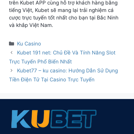
trên Kubet APP cùng hỗ trợ khách hàng bằng
tiếng Việt, Kubet sẽ mang lại trải nghiệm cá
cược trực tuyến tốt nhất cho bạn tại Bắc Ninh
và khắp Việt Nam.
Categories
Ku Casino
Kubet 191 net: Chủ Đề Và Tính Năng Slot
Trực Tuyến Phổ Biến Nhất
Kubet77 – ku casino: Hướng Dẫn Sử Dụng
Tiền Điện Tử Tại Casino Trực Tuyến