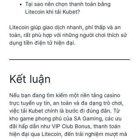
Tại sao nên chọn thanh toán bằng
Litecoin khi tải Kubet?
Litecoin giúp giao dịch nhanh, phí thấp và an
toàn, rất phù hợp với những người chơi thích sử
dụng tiền điện tử hiện đại.
Kết luận
Nếu bạn đang tìm kiếm một nền tảng casino
trực tuyến uy tín, an toàn và đa dạng trò chơi,
việc tải Kubet chính là bước đi đúng đắn. Từ
kho game phong phú của SA Gaming, các ưu
đãi hấp dẫn như VIP Club Bonus, thanh toán
hiện đại qua Litecoin, đến trải nghiệm mượt mà