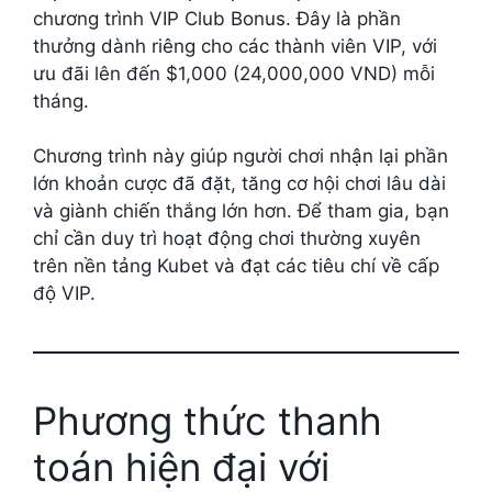
chương trình VIP Club Bonus. Đây là phần
thưởng dành riêng cho các thành viên VIP, với
ưu đãi lên đến $1,000 (24,000,000 VND) mỗi
tháng.
Chương trình này giúp người chơi nhận lại phần
lớn khoản cược đã đặt, tăng cơ hội chơi lâu dài
và giành chiến thắng lớn hơn. Để tham gia, bạn
chỉ cần duy trì hoạt động chơi thường xuyên
trên nền tảng Kubet và đạt các tiêu chí về cấp
độ VIP.
Phương thức thanh
toán hiện đại với