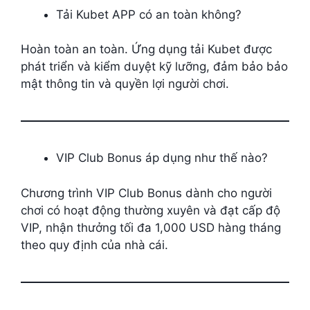
Tải Kubet APP có an toàn không?
Hoàn toàn an toàn. Ứng dụng tải Kubet được
phát triển và kiểm duyệt kỹ lưỡng, đảm bảo bảo
mật thông tin và quyền lợi người chơi.
VIP Club Bonus áp dụng như thế nào?
Chương trình VIP Club Bonus dành cho người
chơi có hoạt động thường xuyên và đạt cấp độ
VIP, nhận thưởng tối đa 1,000 USD hàng tháng
theo quy định của nhà cái.