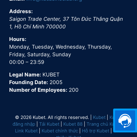
Address:
Saigon Trade Center, 37 Tôn Đức Thắng
Quận
1
,
Hồ Chí Minh
700000
Hours:
Monday, Tuesday, Wednesday, Thursday,
Friday, Saturday, Sunday
00:00 – 23:59
Legal Name:
KUBET
Founding Date:
2005
Number of Employees:
200
© 2026 Kubet. All rights reserved. |
Kubet
|
Kubet
đăng nhập
|
Tải Kubet
|
Kubet 88
|
Trang chủ Kubet
|
Link Kubet
|
Kubet chính thức
|
Hỗ trợ Kubet
|
Giới