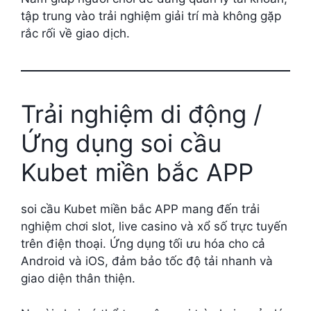
tập trung vào trải nghiệm giải trí mà không gặp
rắc rối về giao dịch.
Trải nghiệm di động /
Ứng dụng soi cầu
Kubet miền bắc APP
soi cầu Kubet miền bắc APP mang đến trải
nghiệm chơi slot, live casino và xổ số trực tuyến
trên điện thoại. Ứng dụng tối ưu hóa cho cả
Android và iOS, đảm bảo tốc độ tải nhanh và
giao diện thân thiện.