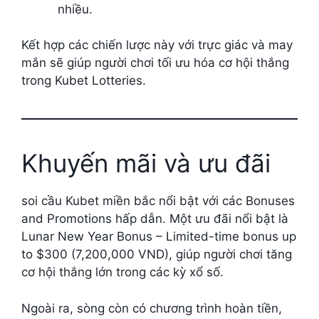
nhiều.
Kết hợp các chiến lược này với trực giác và may
mắn sẽ giúp người chơi tối ưu hóa cơ hội thắng
trong Kubet Lotteries.
Khuyến mãi và ưu đãi
soi cầu Kubet miền bắc nổi bật với các Bonuses
and Promotions hấp dẫn. Một ưu đãi nổi bật là
Lunar New Year Bonus – Limited-time bonus up
to $300 (7,200,000 VND), giúp người chơi tăng
cơ hội thắng lớn trong các kỳ xổ số.
Ngoài ra, sòng còn có chương trình hoàn tiền,