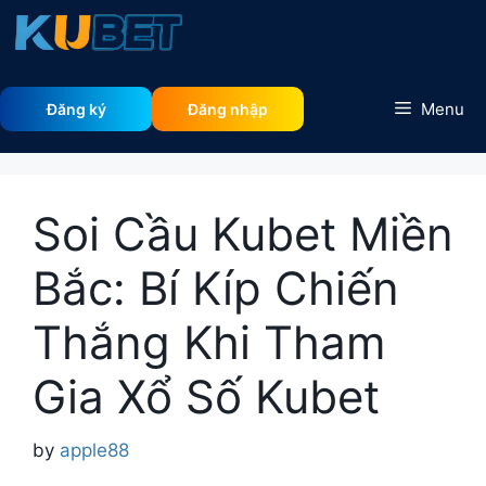
Skip
to
content
Menu
Đăng ký
Đăng nhập
Soi Cầu Kubet Miền
Bắc: Bí Kíp Chiến
Thắng Khi Tham
Gia Xổ Số Kubet
by
apple88