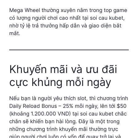
Mega Wheel thường xuyên nằm trong top game
có lượng người chơi cao nhất tại soi cau kubet,
nhờ tỷ lệ trả thưởng hấp dẫn và giao diện bắt
mắt.
Khuyến mãi và ưu đãi
cực khủng mỗi ngày
Nếu bạn là người yêu thích slot, thì chương trình
Daily Reload Bonus – 25% mỗi ngày, lên tới $50
(khoảng 1.200.000 VND) tại soi cau kubet chắc
chắn sẽ khiến bạn hài lòng. Đây là một trong
những chương trình khuyến mãi thường trực
giúp người chơi luôn có vốn để quay trở lại và