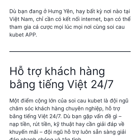
Dù bạn đang ở Hưng Yên, hay bất kỳ nơi nào tại
Việt Nam, chỉ cần có kết nối internet, bạn có thể
tham gia cá cược mọi lúc mọi nơi cùng soi cau
kubet APP.
Hỗ trợ khách hàng
bằng tiếng Việt 24/7
Một điểm cộng lớn của soi cau kubet là đội ngũ
chăm sóc khách hàng chuyên nghiệp, hỗ trợ
bằng tiếng Việt 24/7. Dù bạn gặp vấn đề gì –
nạp tiền, rút tiền, kỹ thuật hay cần giải đáp về
khuyến mãi – đội ngũ hỗ trợ luôn sẵn sàng giải
đáp nhanh chóng và tận tình.