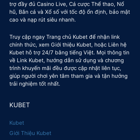
trợ đầy đủ Casino Live, Cá cược Thể thao, Nổ
hũ, Bắn cá và Xổ số với tốc độ ổn định, bảo mật
cao và nạp rút siêu nhanh.
Truy cập ngay Trang chủ Kubet để nhận link
chính thức, xem Giới thiệu Kubet, hoặc Liên hệ
Kubet hỗ trợ 24/7 bằng tiếng Việt. Mọi thông tin
về Link Kubet, hướng dẫn sử dụng và chương
trình khuyến mãi đều được cập nhật liên tục,
giúp người chơi yên tâm tham gia và tận hưởng
trải nghiệm tốt nhất.
KUBET
Kubet
Giới Thiệu Kubet