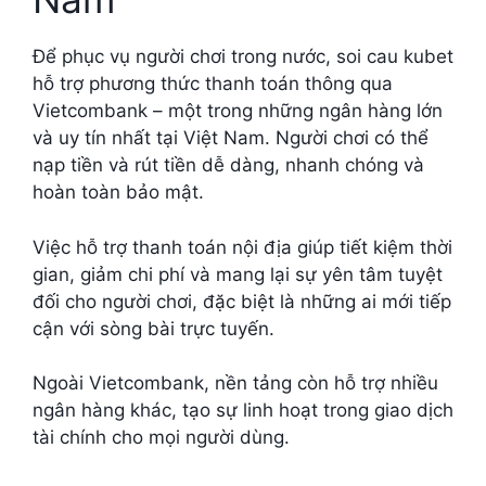
Để phục vụ người chơi trong nước, soi cau kubet
hỗ trợ phương thức thanh toán thông qua
Vietcombank – một trong những ngân hàng lớn
và uy tín nhất tại Việt Nam. Người chơi có thể
nạp tiền và rút tiền dễ dàng, nhanh chóng và
hoàn toàn bảo mật.
Việc hỗ trợ thanh toán nội địa giúp tiết kiệm thời
gian, giảm chi phí và mang lại sự yên tâm tuyệt
đối cho người chơi, đặc biệt là những ai mới tiếp
cận với sòng bài trực tuyến.
Ngoài Vietcombank, nền tảng còn hỗ trợ nhiều
ngân hàng khác, tạo sự linh hoạt trong giao dịch
tài chính cho mọi người dùng.