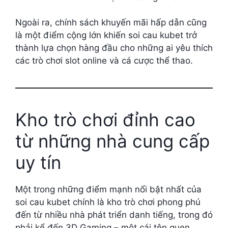
Ngoài ra, chính sách khuyến mãi hấp dẫn cũng
là một điểm cộng lớn khiến soi cau kubet trở
thành lựa chọn hàng đầu cho những ai yêu thích
các trò chơi slot online và cá cược thể thao.
Kho trò chơi đỉnh cao
từ những nhà cung cấp
uy tín
Một trong những điểm mạnh nổi bật nhất của
soi cau kubet chính là kho trò chơi phong phú
đến từ nhiều nhà phát triển danh tiếng, trong đó
phải kể đến 3D Gaming – một cái tên quen