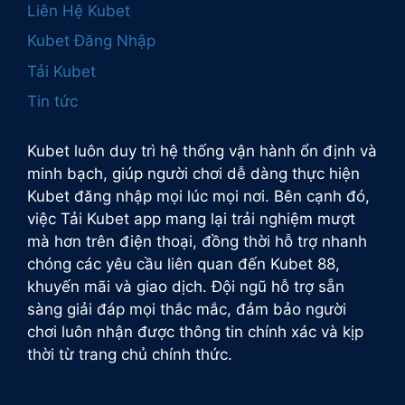
Liên Hệ Kubet
Kubet Đăng Nhập
Tải Kubet
Tin tức
Kubet luôn duy trì hệ thống vận hành ổn định và
minh bạch, giúp người chơi dễ dàng thực hiện
Kubet đăng nhập mọi lúc mọi nơi. Bên cạnh đó,
việc Tải Kubet app mang lại trải nghiệm mượt
mà hơn trên điện thoại, đồng thời hỗ trợ nhanh
chóng các yêu cầu liên quan đến Kubet 88,
khuyến mãi và giao dịch. Đội ngũ hỗ trợ sẵn
sàng giải đáp mọi thắc mắc, đảm bảo người
chơi luôn nhận được thông tin chính xác và kịp
thời từ trang chủ chính thức.