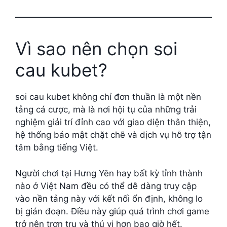
Vì sao nên chọn soi
cau kubet?
soi cau kubet không chỉ đơn thuần là một nền
tảng cá cược, mà là nơi hội tụ của những trải
nghiệm giải trí đỉnh cao với giao diện thân thiện,
hệ thống bảo mật chặt chẽ và dịch vụ hỗ trợ tận
tâm bằng tiếng Việt.
Người chơi tại Hưng Yên hay bất kỳ tỉnh thành
nào ở Việt Nam đều có thể dễ dàng truy cập
vào nền tảng này với kết nối ổn định, không lo
bị gián đoạn. Điều này giúp quá trình chơi game
trở nên trơn tru và thú vị hơn bao giờ hết.