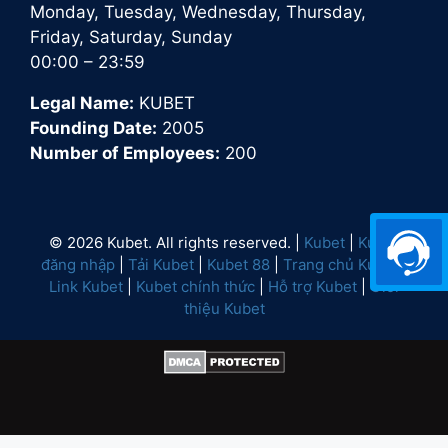
Monday, Tuesday, Wednesday, Thursday,
Friday, Saturday, Sunday
00:00 – 23:59
Legal Name:
KUBET
Founding Date:
2005
Number of Employees:
200
© 2026 Kubet. All rights reserved. |
Kubet
|
Kubet
đăng nhập
|
Tải Kubet
|
Kubet 88
|
Trang chủ Kubet
|
Link Kubet
|
Kubet chính thức
|
Hỗ trợ Kubet
|
Giới
thiệu Kubet