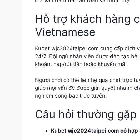
mà vẫn đảm bảo an toàn và thuận tiện.
Hỗ trợ khách hàng 
Vietnamese
Kubet wjc2024taipei.com cung cấp dịch 
24/7. Đội ngũ nhân viên được đào tạo bài 
khoản, nạp/rút tiền hoặc khuyến mãi.
Người chơi có thể liên hệ qua chat trực tu
giúp mọi vấn đề được giải quyết nhanh chó
nghiệm sòng bạc trực tuyến.
Câu hỏi thường gặp
Kubet wjc2024taipei.com có hợp 