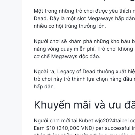
Một trong những trò chơi được yêu thích 
Dead. Đây là một slot Megaways hấp dẫn 
nhiều cơ hội trúng thưởng lớn.
Người chơi sẽ khám phá những kho báu bí 
năng vòng quay miễn phí. Trò chơi không 
cơ chế Megaways độc đáo.
Ngoài ra, Legacy of Dead thường xuất hiện
trò chơi này trở thành lựa chọn hàng đầu
hấp dẫn.
Khuyến mãi và ưu đ
Người chơi mới tại Kubet wjc2024taipei.c
Earn $10 (240,000 VND) per successful in