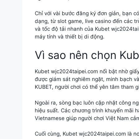
Chỉ với vài bước đăng ký đơn giản, bạn có
dạng, từ slot game, live casino đến các 
và tốc độ tải nhanh của Kubet wjc2024ta
máy tính và thiết bị di động.
Vì sao nên chọn Ku
Kubet wjc2024taipei.com nổi bật nhờ gi
được giám sát nghiêm ngặt, minh bạch và
KUBET, người chơi có thể yên tâm tham gia
Ngoài ra, sòng bạc luôn cập nhật công ngh
hiệu suất. Các chương trình khuyến mãi 
Vietnamese giúp người chơi Việt Nam cảm
Cuối cùng, Kubet wjc2024taipei.com là nơi