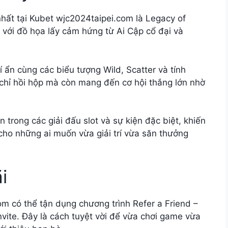
nhất tại Kubet wjc2024taipei.com là Legacy of
với đồ họa lấy cảm hứng từ Ai Cập cổ đại và
ẩn cùng các biểu tượng Wild, Scatter và tính
chỉ hồi hộp mà còn mang đến cơ hội thắng lớn nhờ
 trong các giải đấu slot và sự kiện đặc biệt, khiến
 cho những ai muốn vừa giải trí vừa săn thưởng
ãi
om có thể tận dụng chương trình Refer a Friend –
vite. Đây là cách tuyệt vời để vừa chơi game vừa