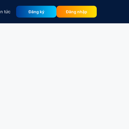
in tức
Đăng ký
Đăng nhập