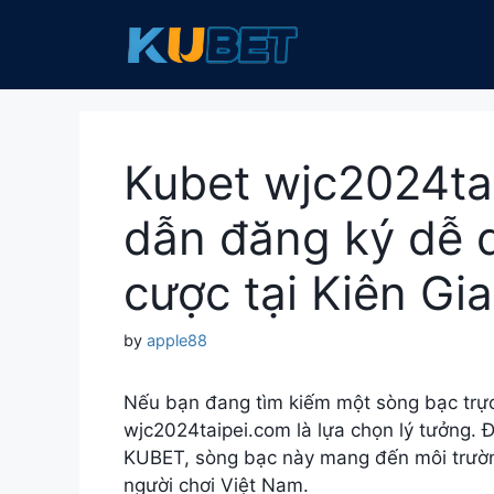
Skip
to
content
Kubet wjc2024ta
dẫn đăng ký dễ 
cược tại Kiên Gi
by
apple88
Nếu bạn đang tìm kiếm một sòng bạc trực 
wjc2024taipei.com là lựa chọn lý tưởng.
KUBET, sòng bạc này mang đến môi trườn
người chơi Việt Nam.