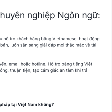
chuyên nghiệp Ngôn ngữ:
vụ hỗ trợ khách hàng bằng Vietnamese, hoạt động
bản, luôn sẵn sàng giải đáp mọi thắc mắc về tài
yến, email hoặc hotline. Hỗ trợ bằng tiếng Việt
ng, thuận tiện, tạo cảm giác an tâm khi trải
pháp tại Việt Nam không?