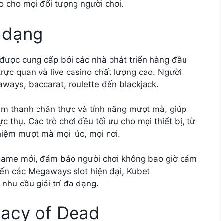
ảo cho mọi đối tượng người chơi.
a dạng
 được cung cấp bởi các nhà phát triển hàng đầu
trực quan và live casino chất lượng cao. Người
aways, baccarat, roulette đến blackjack.
 thanh chân thực và tính năng mượt mà, giúp
 thụ. Các trò chơi đều tối ưu cho mọi thiết bị, từ
hiệm mượt mà mọi lúc, mọi nơi.
 game mới, đảm bảo người chơi không bao giờ cảm
đến các Megaways slot hiện đại, Kubet
hu cầu giải trí đa dạng.
egacy of Dead