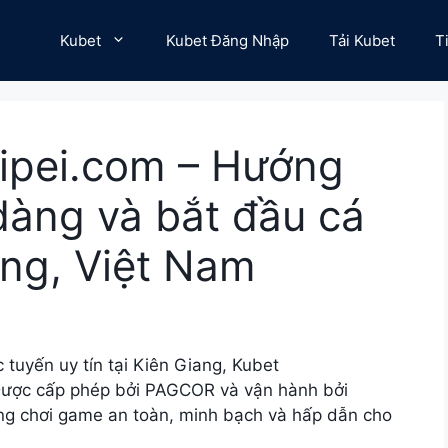
Kubet
Kubet Đăng Nhập
Tải Kubet
T
ipei.com – Hướng
dàng và bắt đầu cá
ang, Việt Nam
tuyến uy tín tại Kiên Giang, Kubet
 Được cấp phép bởi PAGCOR và vận hành bởi
g chơi game an toàn, minh bạch và hấp dẫn cho