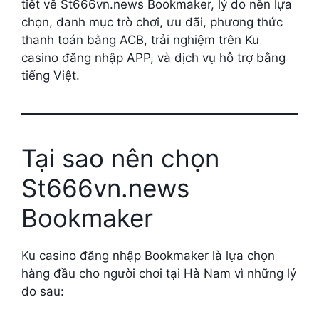
tiết về St666vn.news Bookmaker, lý do nên lựa
chọn, danh mục trò chơi, ưu đãi, phương thức
thanh toán bằng ACB, trải nghiệm trên Ku
casino đăng nhập APP, và dịch vụ hỗ trợ bằng
tiếng Việt.
Tại sao nên chọn
St666vn.news
Bookmaker
Ku casino đăng nhập Bookmaker là lựa chọn
hàng đầu cho người chơi tại Hà Nam vì những lý
do sau: