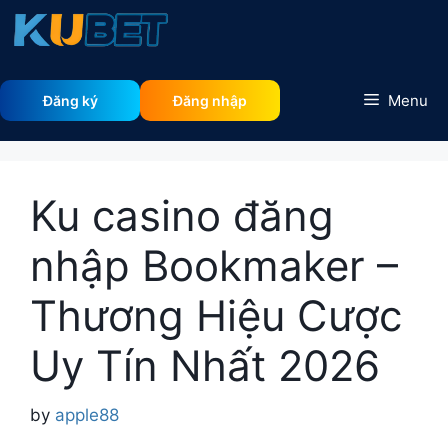
Skip
to
content
Menu
Đăng ký
Đăng nhập
Ku casino đăng
nhập Bookmaker –
Thương Hiệu Cược
Uy Tín Nhất 2026
by
apple88