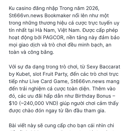
Ku casino đăng nhập Trong năm 2026,
St666vn.news Bookmaker nổi lên như một
trong những thương hiệu cá cược trực tuyến uy
tín nhất tại Hà Nam, Việt Nam. Được cấp phép
hoạt động bởi PAGCOR, nền tảng này đảm bảo
mọi giao dịch và trò chơi đều minh bạch, an
toàn và công bằng.
Với sự đa dạng trong trò chơi, từ Sexy Baccarat
by Kubet, slot Fruit Party, đến các trò chơi trực
tiếp như Live Card Game, St666vn.news mang
đến trải nghiệm cá cược toàn diện. Thêm vào
đó, các ưu đãi hấp dẫn như Birthday Bonus –
$10 (~240,000 VND) giúp người chơi cảm thấy
được chào đón ngay từ lần đầu tham gia.
Bài viết này sẽ cung cấp cho bạn cái nhìn chi