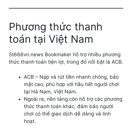
Phương thức thanh
toán tại Việt Nam
St666vn.news Bookmaker hỗ trợ nhiều phương
thức thanh toán tiện lợi, trong đó nổi bật là ACB.
ACB – Nạp và rút tiền nhanh chóng, bảo
mật cao, phù hợp với hầu hết người chơi
tại Hà Nam, Việt Nam.
Ngoài ra, nền tảng còn hỗ trợ các phương
thức thanh toán khác, đảm bảo người
chơi có thể giao dịch dễ dàng và linh
hoạt.