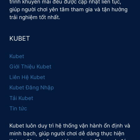
trình khuyến mãi đều được cập nhật liên tục,
giúp người chơi yên tâm tham gia và tận hưởng
trải nghiệm tốt nhất.
KUBET
Kubet
Giới Thiệu Kubet
Liên Hệ Kubet
Kubet Đăng Nhập
Tải Kubet
Tin tức
Kubet luôn duy trì hệ thống vận hành ổn định và
minh bạch, giúp người chơi dễ dàng thực hiện