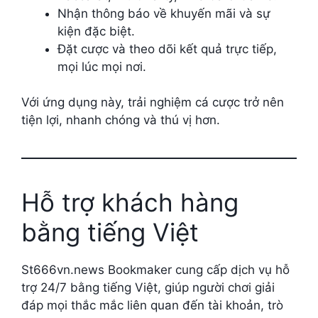
Nhận thông báo về khuyến mãi và sự
kiện đặc biệt.
Đặt cược và theo dõi kết quả trực tiếp,
mọi lúc mọi nơi.
Với ứng dụng này, trải nghiệm cá cược trở nên
tiện lợi, nhanh chóng và thú vị hơn.
Hỗ trợ khách hàng
bằng tiếng Việt
St666vn.news Bookmaker cung cấp dịch vụ hỗ
trợ 24/7 bằng tiếng Việt, giúp người chơi giải
đáp mọi thắc mắc liên quan đến tài khoản, trò