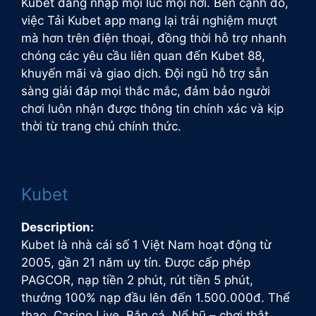
Kubet đăng nhập mọi lúc mọi nơi. Bên cạnh đó,
việc Tải Kubet app mang lại trải nghiệm mượt
mà hơn trên điện thoại, đồng thời hỗ trợ nhanh
chóng các yêu cầu liên quan đến Kubet 88,
khuyến mãi và giao dịch. Đội ngũ hỗ trợ sẵn
sàng giải đáp mọi thắc mắc, đảm bảo người
chơi luôn nhận được thông tin chính xác và kịp
thời từ trang chủ chính thức.
Kubet
Description:
Kubet là nhà cái số 1 Việt Nam hoạt động từ
2005, gần 21 năm uy tín. Được cấp phép
PAGCOR, nạp tiền 2 phút, rút tiền 5 phút,
thưởng 100% nạp đầu lên đến 1.500.000đ. Thể
thao, Casino Live, Bắn cá, Nổ hũ – chơi thật,