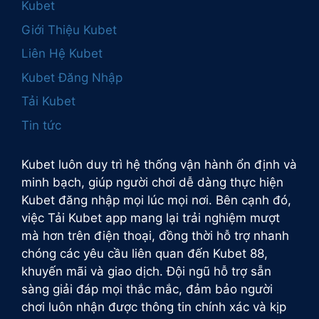
Kubet
Giới Thiệu Kubet
Liên Hệ Kubet
Kubet Đăng Nhập
Tải Kubet
Tin tức
Kubet luôn duy trì hệ thống vận hành ổn định và
minh bạch, giúp người chơi dễ dàng thực hiện
Kubet đăng nhập mọi lúc mọi nơi. Bên cạnh đó,
việc Tải Kubet app mang lại trải nghiệm mượt
mà hơn trên điện thoại, đồng thời hỗ trợ nhanh
chóng các yêu cầu liên quan đến Kubet 88,
khuyến mãi và giao dịch. Đội ngũ hỗ trợ sẵn
sàng giải đáp mọi thắc mắc, đảm bảo người
chơi luôn nhận được thông tin chính xác và kịp