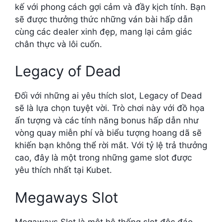
kế với phong cách gợi cảm và đầy kịch tính. Bạn
sẽ được thưởng thức những ván bài hấp dẫn
cùng các dealer xinh đẹp, mang lại cảm giác
chân thực và lôi cuốn.
Legacy of Dead
Đối với những ai yêu thích slot, Legacy of Dead
sẽ là lựa chọn tuyệt vời. Trò chơi này với đồ họa
ấn tượng và các tính năng bonus hấp dẫn như
vòng quay miễn phí và biểu tượng hoang dã sẽ
khiến bạn không thể rời mắt. Với tỷ lệ trả thưởng
cao, đây là một trong những game slot được
yêu thích nhất tại Kubet.
Megaways Slot
Megaways Slot là một hệ thống slot độc đáo