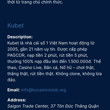
thời từ trang chủ chính thức.
Kubet
Description:
Kubet là nhà cái số 1 Việt Nam hoạt động từ
2005, gần 21 năm uy tín. Được cấp phép
PAGCOR, nạp tiền 2 phút, rút tiền 5 phút,
thưởng 100% nạp đầu lên đến 1.500.000đ. Thể
thao, Casino Live, Bắn cá, Nổ hũ – chơi thật,
thắng thật, rút tiền thật. Không clone, không lừa
đảo.
Email:
info@kucasinoclub.org
Address:
Saigon Trade Center, 37 Tôn Đức Thắng
Quận