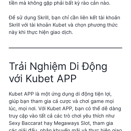
tiền mà không gặp phải bất kỳ rào cản nào.
Để sử dụng Skrill, bạn chỉ cần liên kết tài khoản
Skrill với tài khoản Kubet và chọn phương thức
này khi thực hiện giao dịch.
Trải Nghiệm Di Động
với Kubet APP
Kubet APP là một ứng dụng di động tiện lợi,
giúp bạn tham gia cá cược và chơi game mọi
lúc, mọi nơi. Với Kubet APP, bạn có thể dễ dàng
truy cập vào tất cả các trò chơi yêu thích như
Sexy Baccarat hay Megaways Slot, tham gia
các giải đấu, nhận khuyến mãi và thực hiện giao