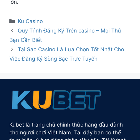
lớn.
Categories
Ku Casino
Quy Trình Đăng Ký Trên casino – Mọi Thứ
Bạn Cần Biết
Tại Sao Casino Là Lựa Chọn Tốt Nhất Cho
Việc Đăng Ký Sòng Bạc Trực Tuyến
Kubet là trang chủ chính thức hàng đầu dành
cho người chơi Việt Nam. Tại đây bạn có thể