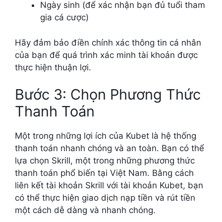
Ngày sinh (để xác nhận bạn đủ tuổi tham
gia cá cược)
Hãy đảm bảo điền chính xác thông tin cá nhân
của bạn để quá trình xác minh tài khoản được
thực hiện thuận lợi.
Bước 3: Chọn Phương Thức
Thanh Toán
Một trong những lợi ích của Kubet là hệ thống
thanh toán nhanh chóng và an toàn. Bạn có thể
lựa chọn Skrill, một trong những phương thức
thanh toán phổ biến tại Việt Nam. Bằng cách
liên kết tài khoản Skrill với tài khoản Kubet, bạn
có thể thực hiện giao dịch nạp tiền và rút tiền
một cách dễ dàng và nhanh chóng.