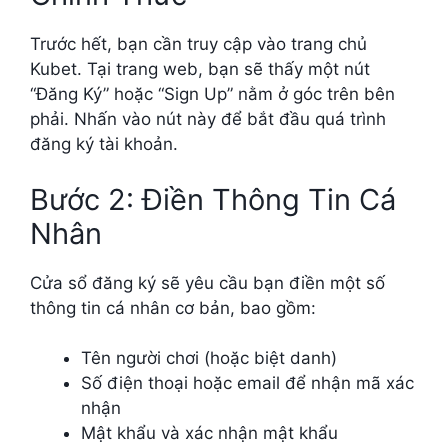
Trước hết, bạn cần truy cập vào trang chủ
Kubet. Tại trang web, bạn sẽ thấy một nút
“Đăng Ký” hoặc “Sign Up” nằm ở góc trên bên
phải. Nhấn vào nút này để bắt đầu quá trình
đăng ký tài khoản.
Bước 2: Điền Thông Tin Cá
Nhân
Cửa sổ đăng ký sẽ yêu cầu bạn điền một số
thông tin cá nhân cơ bản, bao gồm:
Tên người chơi (hoặc biệt danh)
Số điện thoại hoặc email để nhận mã xác
nhận
Mật khẩu và xác nhận mật khẩu