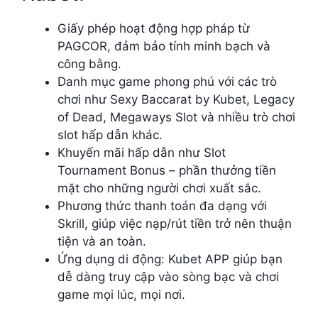
Giấy phép hoạt động hợp pháp từ
PAGCOR, đảm bảo tính minh bạch và
công bằng.
Danh mục game phong phú với các trò
chơi như Sexy Baccarat by Kubet, Legacy
of Dead, Megaways Slot và nhiều trò chơi
slot hấp dẫn khác.
Khuyến mãi hấp dẫn như Slot
Tournament Bonus – phần thưởng tiền
mặt cho những người chơi xuất sắc.
Phương thức thanh toán đa dạng với
Skrill, giúp việc nạp/rút tiền trở nên thuận
tiện và an toàn.
Ứng dụng di động: Kubet APP giúp bạn
dễ dàng truy cập vào sòng bạc và chơi
game mọi lúc, mọi nơi.