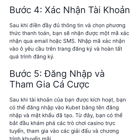
Bước 4: Xác Nhận Tài Khoản
Sau khi điền đầy đủ thông tin và chọn phương
thức thanh toán, bạn sẽ nhận được một mã xác
nhận qua email hoặc SMS. Nhập mã xác nhận
vào ô yêu cầu trên trang đăng ký và hoàn tất
quá trình đăng ký.
Bước 5: Đăng Nhập và
Tham Gia Cá Cược
Sau khi tài khoản của bạn được kích hoạt, bạn
có thể đăng nhập vào Kubet bằng tên đăng
nhập và mật khẩu đã tạo. Từ đây, bạn có thể
bắt đầu khám phá các trò chơi casino trực
tuyến, tham gia vào các giải đấu và chương
trình khuyến mãi.